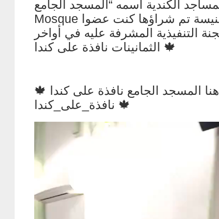
المساجد الكندية اسمه “المسجد الجامع” Ja
Mosque وهو أصلا كنيسة تم شراؤها كنت عضوا
جنة التنفيذية المشرفة عليه في أواخر
الثمانينات نافذة على كندا 🍁
هنا المسجد الجامع نافذة على كندا 🍁
نافذة_على_كندا 🍁
Video
Player