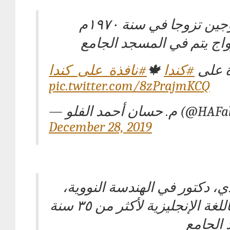
الاحتفاء بزوجين تزوجا في سنة ١٩٧٠م
اج يتم في المسجد الجامع
#نافذة_على_كندا
🍁
#كندا
ة على
pic.twitter.com/8zPrajmKCQ
— م. حسان أحمد الفلو (
December 28, 2019
دي، دكتور في الهندسة النووية
أقام حلقة باللغة الإنجليزية لأكثر من ٣٥ سنة
الجامع