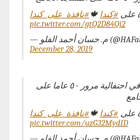
#نافذة_على_كندا
🍁
#كندا
ة على
pic.twitter.com/gtQ2D84Qi2
— م. حسان أحمد الفلو (
December 28, 2019
فقرة نشيد في احتفالية مرور ٥٠ عاما على
امع
#نافذة_على_كندا
🍁
#كندا
ة على
pic.twitter.com/uzG32MydID
— م. حسان أحمد الفلو (