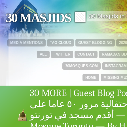
30 MASJIDS 🟩
30 Masjids i
MEDIA MENTIONS
TAG CLOUD
GUEST BLOGGING
202
ALL
TWITTER
CONTACT
RAMADAN B
30MOSQUES.COM
INSTAGRAM
HOME
MISSING MU
30 MORE | Guest Blog Pos
احتفالية مرور ٥٠ عاما على
أقدم مسجد في تورنتو — Jami
Mosque Toronto — By H.