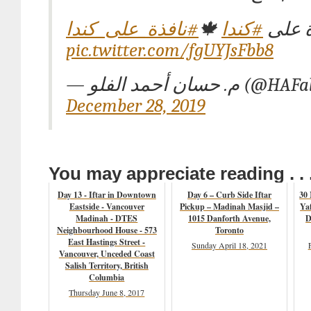
#نافذة_على_كندا
🍁
#كندا
ة على
pic.twitter.com/fgUYJsFbb8
— م. حسان أحمد الفلو (
December 28, 2019
You may appreciate reading . . 
Day 13 - Iftar in Downtown
Day 6 – Curb Side Iftar
30
Eastside - Vancouver
Pickup – Madinah Masjid –
Ya
Madinah - DTES
1015 Danforth Avenue,
D
Neighbourhood House - 573
Toronto
East Hastings Street -
Sunday April 18, 2021
Vancouver, Unceded Coast
Salish Territory, British
Columbia
Thursday June 8, 2017