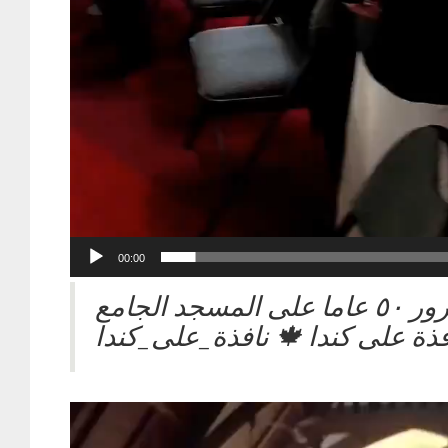
Current
00:00
time
احتفابة مرور ٥٠ عاما على المسجد الجامع
Video
Player