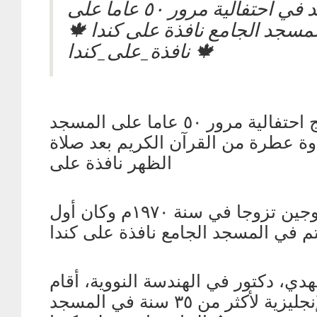
فقرة نشيد في احتفالية مرور ٥٠ عاما على
المسجد الجامع نافذة على كندا 
نافذة_على_كندا 🍁
بداية برنامج احتفالية مرور ٥٠ عاما على المسجد
اوة عطرة من القرآن الكريم بعد صلاة
الظهر نافذة على
الاحتفاء بزوجين تزوجا في سنة ١٩٧٠م وكان أول
هدي، دكتور في الهندسة النووية، أقام
حلقة باللغة الإنجليزية لأكثر من ٣٥ سنة في المسجد