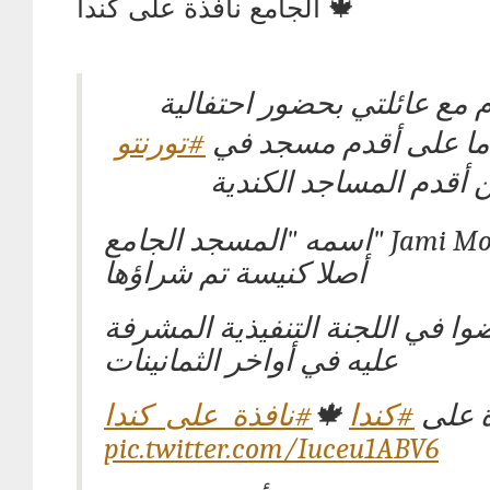
الجامع نافذة على كندا 🍁
 مع عائلتي بحضور احتفالية
#تورنتو
 أقدم المساجد الكندية
اسمه "المسجد الجامع" Jami Mosque وهو
أصلا كنيسة تم شراؤها
ا في اللجنة التنفيذية المشرفة
عليه في أواخر الثمانينات
#نافذة_على_كندا
🍁
#كندا
ة على
pic.twitter.com/Iuceu1ABV6