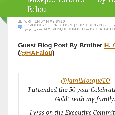
Falou
WRITTEN BY
HIMY SYED
COMMENTS OFF
ON 30 MORE | GUEST BLOG POST : احتفالية مرور ٥٠ عاما على أقدم مسجد
في تورنتو — JAMI MOSQUE TORONTO — BY H. A. FALOU
Guest Blog Post By Brother
H. 
(
@HAFalou
)
@JamiMosqueTO
I attended the 50 year Celebrat
Gold" with my family
I was on the Executive Commit