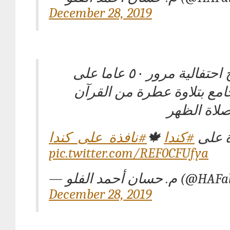
December 28, 2019
بداية برنامج احتفالية مرور ٥٠ عاما على
مع بتلاوة عطرة من القرآن
صلاة الظهر
#نافذة_على_كندا
🍁
#كندا
ة على
pic.twitter.com/REF0CFUfya
— م. حسان أحمد الفلو (
December 28, 2019